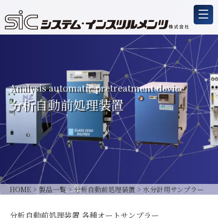
Analysis automatic pretreatment device
分析自動前処理装置
HOME
>
製品一覧
>
分析自動前処理装置
>
水分計用サンプラー
分析自動前処理装置 各種オートサンプラー