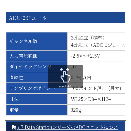
ADCモジュール
2ch独立（標準）
チャンネル数
4ch独立（ADCモジュール×
入力電圧範囲
-2.5V～+2.5V
ダイナミックレンジ
10⁶
直線性
0.1％以内
scrollable
サンプリングポイント
100ポイント/秒 (最大)
寸法
W125×D84×H24
重量
320g
μ7 Data StationシリーズのADCユニットについ