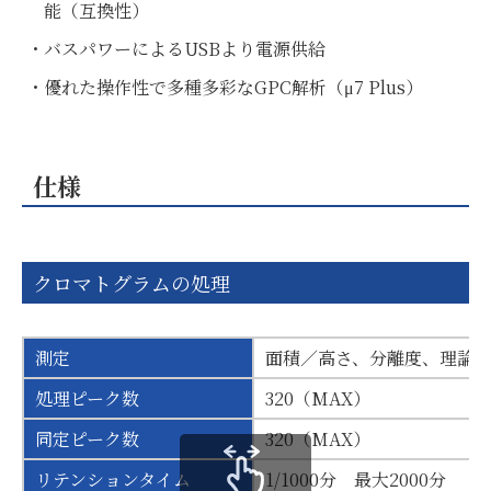
能（互換性）
バスパワーによるUSBより電源供給
優れた操作性で多種多彩なGPC解析（μ7 Plus）
仕様
クロマトグラムの処理
測定
面積／高さ、分離度、理論段
処理ピーク数
320（MAX）
同定ピーク数
320（MAX）
リテンションタイム
1/1000分 最大2000分