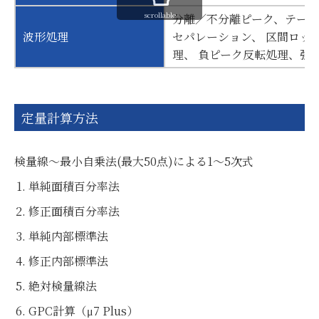
scrollable
分離／不分離ピーク、テーリ
波形処理
セパレーション、 区間ロッ
理、 負ピーク反転処理、強制
定量計算方法
検量線～最小自乗法(最大50点)による1～5次式
単純面積百分率法
修正面積百分率法
単純内部標準法
修正内部標準法
絶対検量線法
GPC計算（μ7 Plus）