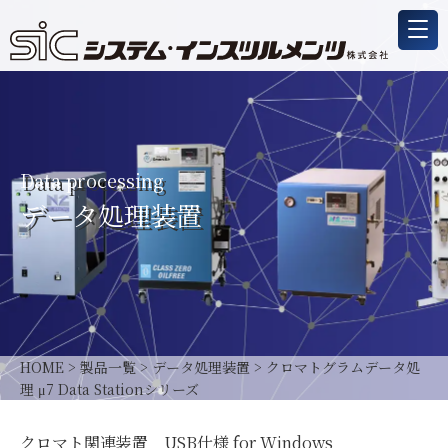
Data processing
データ処理装置
HOME
>
製品一覧
>
データ処理装置
>
クロマトグラムデータ処
理 μ7 Data Stationシリーズ
クロマト関連装置 USB仕様 for Windows