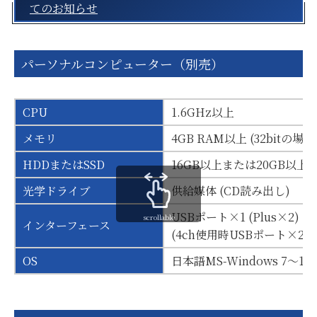
てのお知らせ
パーソナルコンピューター（別売）
CPU
1.6GHz以上
メモリ
4GB RAM以上 (32bitの場合
HDDまたはSSD
16GB以上または20GB以上
光学ドライブ
供給媒体 (CD読み出し)
USBポート×1 (Plus×2)
scrollable
インターフェース
(4ch使用時USBポート×2) (P
OS
日本語MS-Windows 7～1