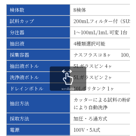
検体数
8検体
試料カップ
200mLフィルター付（SUS31
分注器
1～100mL/1mL 可変 
抽出液
4種類選択可能
採集容器
ナスフラスコ 8ヶ 100,200
抽出液ボトル
5Lガラスビン 4ヶ
洗浄液ボトル
5Lガラスビン 2ヶ
ドレインボトル
10Lポリタンク 1ヶ
scrollable
カッターによる試料の粉砕
抽出方法
により自動洗浄
採取方法
加圧・ろ過方式
電源
100V・5A式