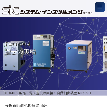
Past record
過去の実績
HOME
>
製品一覧
>
過去の実績
>
自動抽出装置 KEX-501
分析自動前処理装置 抽出