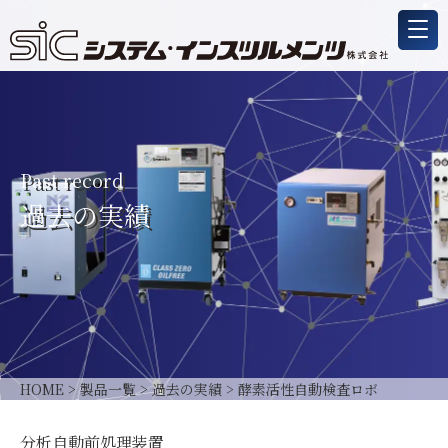
Past record
過去の実績
HOME
>
製品一覧
>
過去の実績
>
酵素活性自動検査ロボ
分析自動前処理装置