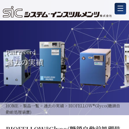
Past record
過去の実績
HOME
>
製品一覧
>
過去の実績
>
BIOFELLOW®Glyco(糖鎖自
動前処理装置)
BIOFELLOW®Glyco(糖鎖自動前処理装